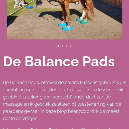
De Balance Pads
De Balance Pads, oftewel de balans kussens gebruik ik als
aanvulling op de paardensportmassages en lessen die ik
geef. Het is zeker geen ´verplicht´ onderdeel van de
massage en ik gebruik ze alleen bij toestemming van de
paardeneigenaar. In deze blog beantwoord ik de meest
gestelde vragen.